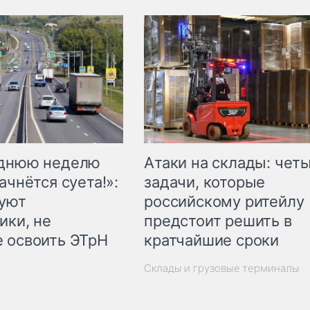
еднюю неделю
Атаки на склады: чет
ачнётся суета!»:
задачи, которые
куют
российскому ритейлу
ики, не
предстоит решить в
 освоить ЭТрН
кратчайшие сроки
Склады и грузовые терминалы