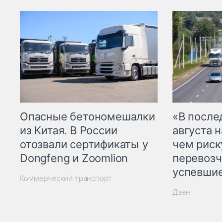
Опасные бетономешалки
«В посл
из Китая. В России
августа н
отозвали сертификаты у
чем рис
Dongfeng и Zoomlion
перевозч
успевшие
Коммерческий транспорт
Дзен