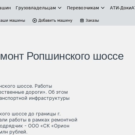
ашин
Грузовладельцам
Перевозчикам
АТИ-Доки
А
Ваши машины
Добавить машину
Заказы
емонт Ропшинского шоссе
нского шоссе. Работы
ественные дороги». Об этом
ранспортной инфраструктуры
ого шоссе до границы г.
али работы в рамках ремонтной
 Подрядчик - ООО «СК «Орион
млн рублей.