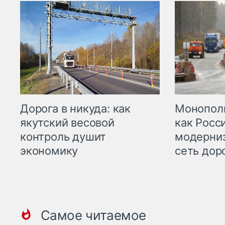
Дорога в никуда: как
Монополи
якутский весовой
как Росс
контроль душит
модерни
экономику
сеть дор
Самое читаемое