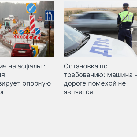
Остановка по
я на асфальт:
требованию: машина 
ия
дороге помехой не
зирует опорную
является
ог