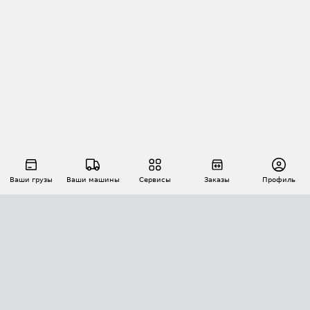
Ваши грузы
Ваши машины
Сервисы
Заказы
Профиль
АВТОМАТИЗАЦИЯ ПЕРЕВОЗОК
Площадки
Заказы
Торги
Тендеры
АТИ-Доки
GPS-мониторинг
АТИ Мессенджер
Цепочки грузов
API ATI.SU