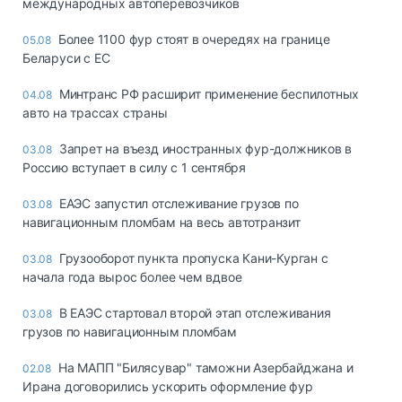
международных автоперевозчиков
Более 1100 фур стоят в очередях на границе
05.08
Беларуси с ЕС
Минтранс РФ расширит применение беспилотных
04.08
авто на трассах страны
Запрет на въезд иностранных фур-должников в
03.08
Россию вступает в силу с 1 сентября
ЕАЭС запустил отслеживание грузов по
03.08
навигационным пломбам на весь автотранзит
Грузооборот пункта пропуска Кани-Курган с
03.08
начала года вырос более чем вдвое
В ЕАЭС стартовал второй этап отслеживания
03.08
грузов по навигационным пломбам
На МАПП "Билясувар" таможни Азербайджана и
02.08
Ирана договорились ускорить оформление фур