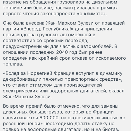
изъятие из обращения грузовиков на дизельном
топливе или бензине, рассматривалась в рамках
первого чтения законопроекта «о климате».
Она была внесена Жан-Марком Зулези от правящей
партии «Вперед, Республика!» для приведения
производства грузовых автомобилей в
соответствие со сроками перехода,
предусмотренными для частных автомобилей. В
отношении последних 2040 год был ранее
определен как крайний срок отказа от ископаемого
топлива.
«Вслед за Норвегией Франция вступит в динамику
декарбонизации тяжелых транспортных средств»,
что станет стимулом для производителей
электрических или водородных двигателей, сказал
Жан-Марком Зулези.
Во время прений было отмечено, что для замены
дизельных большегрузов, которых во Франции
насчитывается 600 000, на экологически чистые «с
резонной ценой» необходимо делать ставку не
только на водородные двигатели, но и на биогаз.