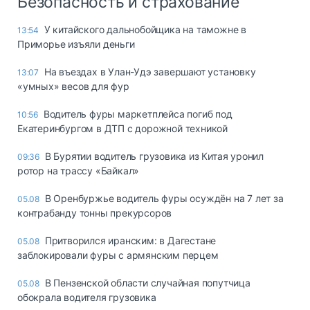
Безопасность и страхование
У китайского дальнобойщика на таможне в
13:54
Приморье изъяли деньги
Ha въeздax в Улaн-Удэ зaвepшaют ycтaнoвкy
13:07
«yмныx» вecoв для фyp
Водитель фуры маркетплейса погиб под
10:56
Екатеринбургом в ДТП с дорожной техникой
В Бурятии водитель грузовика из Китая уронил
09:36
ротор на трассу «Байкал»
В Оренбуржье водитель фуры осуждён на 7 лет за
05.08
контрабанду тонны прекурсоров
Притворился иранским: в Дагестане
05.08
заблокировали фуры с армянским перцем
В Пензенской области случайная попутчица
05.08
обокрала водителя грузовика