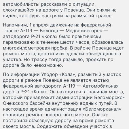
автомобилисты рассказали о ситуации,
сложившейся на дороге у Повенца. Они сняли на
видео, как фуры застряли на размытой трассе.
Напомним, 1 апреля движение на федеральной
трассе А-119 — Вологда — Медвежьегорск —
автодорога Р-21 «Кола» было практически
парализовано в течение шести часов, образовалась
многокилометровая пробка. В районе Повенца идет
ремонт моста, дорожники сделали объезд данного
участка. Но трассу тогда размыло, проехать по
дороге было невозможно.
По информации Упрдор «Кола», размытый участок
дороги в районе Повенца не является частью
федеральной автодороги А-119 — Автомобильная
дорога Р-21 «Кола». Он находится в границах моста,
который принадлежит администрации Беломорско-
Онежского бассейна внутренних водных путей. В
настоящее время администрация «Беломорканал»
проводит ремонт поворотного моста. Она же
построила объездную дорогу на время ремонта
своего моста. Содержать объездной участок в