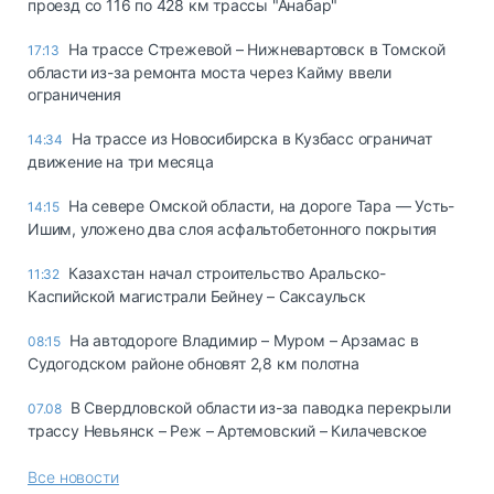
проезд со 116 по 428 км трассы "Анабар"
На трассе Стрежевой – Нижневартовск в Томской
17:13
области из-за ремонта моста через Кайму ввели
ограничения
На трассе из Новосибирска в Кузбасс ограничат
14:34
движение на три месяца
На севере Омской области, на дороге Тара — Усть-
14:15
Ишим, уложено два слоя асфальтобетонного покрытия
Казахстан начал строительство Аральско-
11:32
Каспийской магистрали Бейнеу – Саксаульск
На автодороге Владимир – Муром – Арзамас в
08:15
Судогодском районе обновят 2,8 км полотна
В Свердловской области из-за паводка перекрыли
07.08
трассу Невьянск – Реж – Артемовский – Килачевское
Все новости