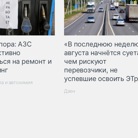
пора: АЗС
«В последнюю недел
ктивно
августа начнётся суета
ься на ремонт и
чем рискуют
инг
перевозчики, не
успевшие освоить ЭТ
ла и автохимия
Дзен