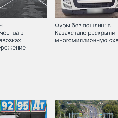
мы
Фуры без пошлин: в
чества в
Казахстане раскрыли
евозках.
многомиллионную сх
ережение