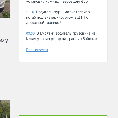
ycтaнoвкy «yмныx» вecoв для фyp
Водитель фуры маркетплейса
10:56
погиб под Екатеринбургом в ДТП с
дорожной техникой
В Бурятии водитель грузовика из
09:36
Китая уронил ротор на трассу «Байкал»
ему
Все новости