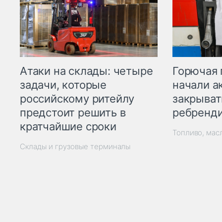
Горючая 
Атаки на склады: четыре
начали а
задачи, которые
закрыват
российскому ритейлу
ребренд
предстоит решить в
кратчайшие сроки
Топливо, мас
Склады и грузовые терминалы