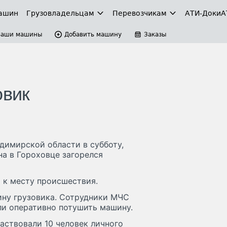
ашин
Грузовладельцам
Перевозчикам
АТИ-Доки
А
Ваши машины
Добавить машину
Заказы
овик
димирской области в субботу,
ина в Гороховце загорелся
 к месту происшествия.
бину грузовика. Сотрудники МЧС
ли оперативно потушить машину.
аствовали 10 человек личного