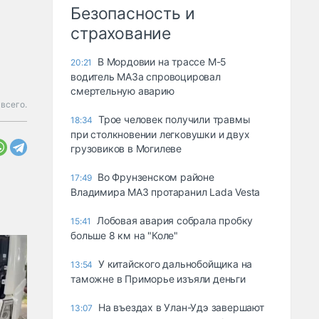
Безопасность и
страхование
В Мордовии на трассе М-5
20:21
водитель МАЗа спровоцировал
смертельную аварию
всего.
Трое человек получили травмы
18:34
при столкновении легковушки и двух
грузовиков в Могилеве
Во Фрунзенском районе
17:49
Владимира МАЗ протаранил Lada Vesta
Лобовая авария собрала пробку
15:41
больше 8 км на "Коле"
У китайского дальнобойщика на
13:54
таможне в Приморье изъяли деньги
Ha въeздax в Улaн-Удэ зaвepшaют
13:07