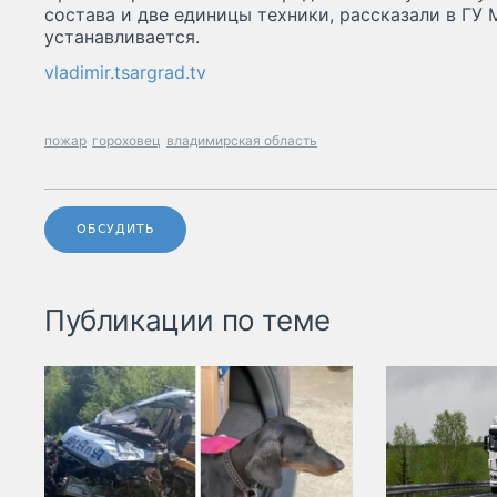
состава и две единицы техники, рассказали в ГУ
устанавливается.
vladimir.tsargrad.tv
пожар
гороховец
владимирская область
ОБСУДИТЬ
Публикации по теме