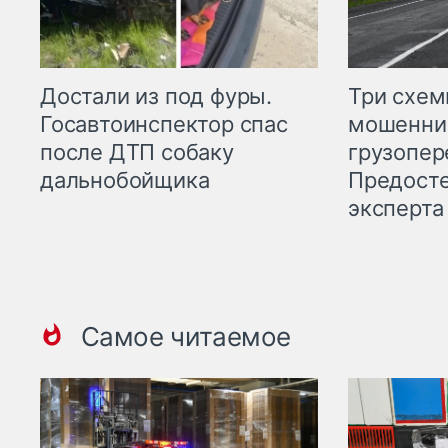
Три схе
Достали из под фуры.
мошенни
Госавтоинспектор спас
грузопер
после ДТП собаку
Предост
дальнобойщика
эксперта
Самое читаемое