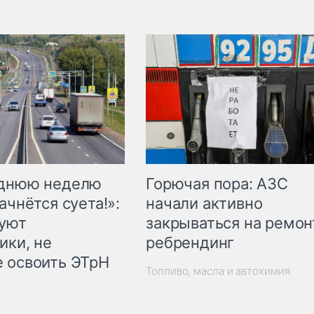
Горючая пора: АЗС
еднюю неделю
начали активно
ачнётся суета!»:
закрываться на ремон
куют
ребрендинг
ики, не
 освоить ЭТрН
Топливо, масла и автохимия