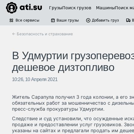
Грузы
Поиск грузов
Машины
Поиск м
Все сервисы
Ваши грузы
Добавить груз
← Безопасность и страхование
В Удмуртии грузоперево
дешевое дизтопливо
10:26, 10 Апреля 2021
Житель Сарапула получил 3 года колонии, а его з
обязательных работ за мошенничество с дизельн
пресс-служба прокуратуры Удмуртии.
Следствие и суд установили, что осужденные иска
продаже и предоставлении услуг грузовиков. Зво
указаны на сайтах и предлагали продать им деше