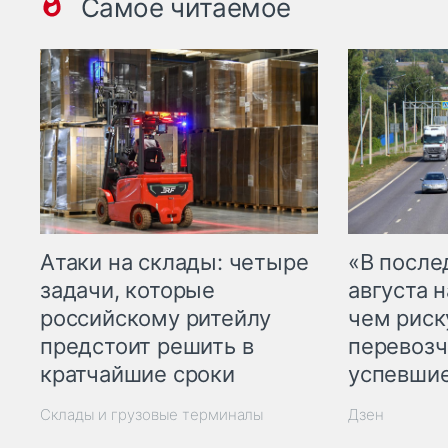
Самое читаемое
Атаки на склады: четыре
«В посл
задачи, которые
августа н
российскому ритейлу
чем рис
предстоит решить в
перевозч
кратчайшие сроки
успевшие
Склады и грузовые терминалы
Дзен