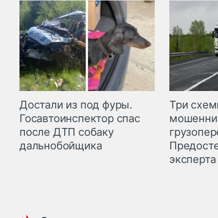
Три схе
Достали из под фуры.
мошенни
Госавтоинспектор спас
грузопер
после ДТП собаку
Предост
дальнобойщика
эксперта