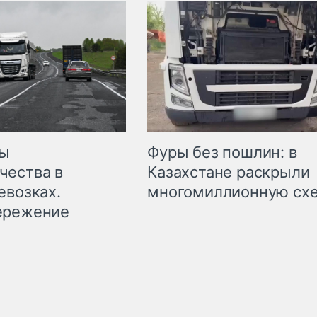
мы
Фуры без пошлин: в
чества в
Казахстане раскрыли
евозках.
многомиллионную сх
ережение