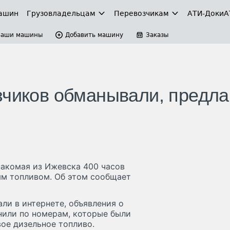
ашин
Грузовладельцам
Перевозчикам
АТИ-Доки
А
Ваши машины
Добавить машину
Заказы
зчиков обманывали, предла
накомая из Ижевска 400 часов
ым топливом. Об этом сообщает
ли в интернете, объявления о
нили по номерам, которые были
вое дизельное топливо.