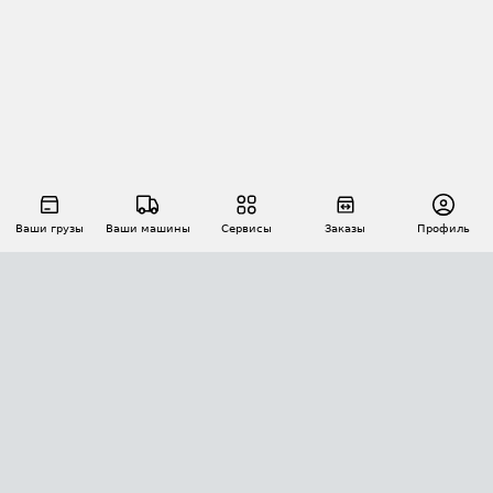
Ваши грузы
Ваши машины
Сервисы
Заказы
Профиль
АВТОМАТИЗАЦИЯ ПЕРЕВОЗОК
Площадки
Заказы
Торги
Тендеры
АТИ-Доки
GPS-мониторинг
АТИ Мессенджер
Цепочки грузов
API ATI.SU
ПОЛЕЗНОЕ