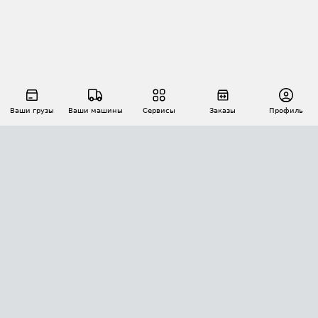
Ваши грузы
Ваши машины
Сервисы
Заказы
Профиль
АВТОМАТИЗАЦИЯ ПЕРЕВОЗОК
Площадки
Заказы
Торги
Тендеры
АТИ-Доки
GPS-мониторинг
АТИ Мессенджер
Цепочки грузов
API ATI.SU
ПОЛЕЗНОЕ
Расчет расстояний
БЕЗОПАСНОСТЬ