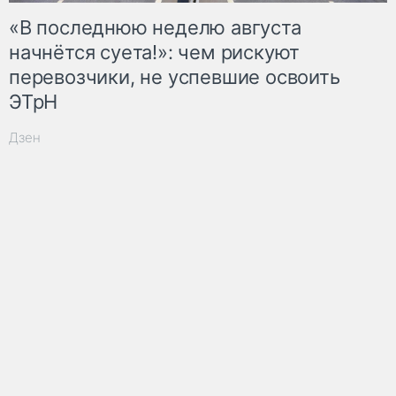
«В последнюю неделю августа
начнётся суета!»: чем рискуют
перевозчики, не успевшие освоить
ЭТрН
Дзен