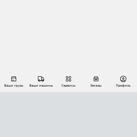
Ваши грузы
Ваши машины
Сервисы
Заказы
Профиль
АВТОМАТИЗАЦИЯ ПЕРЕВОЗОК
Площадки
Заказы
Торги
Тендеры
АТИ-Доки