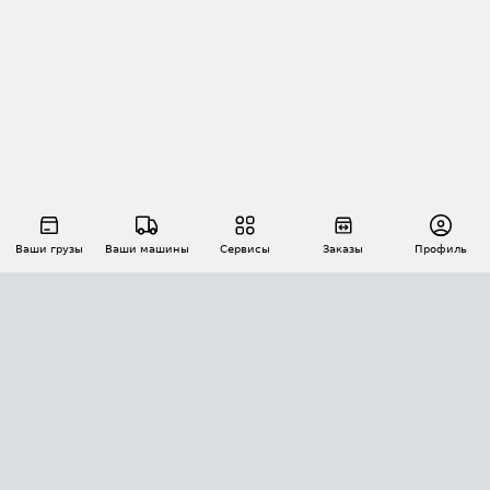
Ваши грузы
Ваши машины
Сервисы
Заказы
Профиль
АВТОМАТИЗАЦИЯ ПЕРЕВОЗОК
Площадки
Заказы
Торги
Тендеры
АТИ-Доки
GPS-мониторинг
АТИ Мессенджер
Цепочки грузов
API ATI.SU