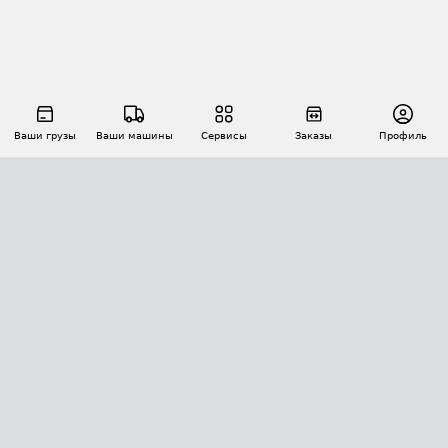
Ваши грузы
Ваши машины
Сервисы
Заказы
Профиль
АВТОМАТИЗАЦИЯ ПЕРЕВОЗОК
Площадки
Заказы
Торги
Тендеры
АТИ-Доки
GPS-мониторинг
АТИ Мессенджер
Цепочки грузов
API ATI.SU
ПОЛЕЗНОЕ
Расчет расстояний
БЕЗОПАСНОСТЬ
Академия ATI.SU