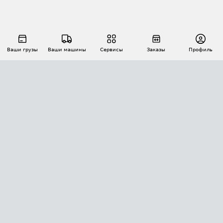
Ваши грузы
Ваши машины
Сервисы
Заказы
Профиль
АВТОМАТИЗАЦИЯ ПЕРЕВОЗОК
Площадки
Заказы
Торги
Тендеры
АТИ-Доки
GPS-мониторинг
АТИ Мессенджер
Цепочки грузов
API ATI.SU
ПОЛЕЗНОЕ
Расчет расстояний
БЕЗОПАСНОСТЬ
Академия ATI.SU
ATI.SU о безопасности
Звезды ATI.SU на вашем сайте
КОНТАКТЫ И ТАРИФЫ
Памятка по проверке контрагентов