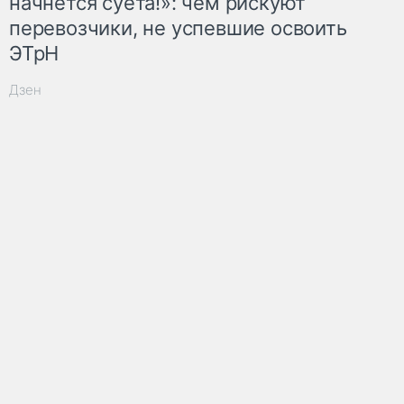
начнётся суета!»: чем рискуют
перевозчики, не успевшие освоить
ЭТрН
Дзен