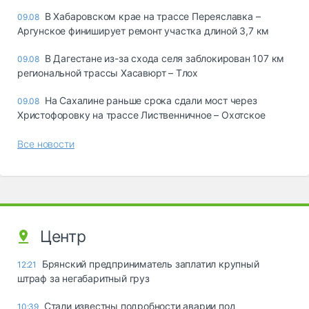
В Хабаровском крае на трассе Переяславка –
09.08
Аргунское финиширует ремонт участка длиной 3,7 км
В Дагестане из-за схода селя заблокирован 107 км
09.08
региональной трассы Хасавюрт – Тлох
На Сахалине раньше срока сдали мост через
09.08
Христофоровку на трассе Лиственничное – Охотское
Все новости
Центр
Брянский предприниматель заплатил крупный
12:21
штраф за негабаритный груз
Стали известны подробности аварии под
10:39