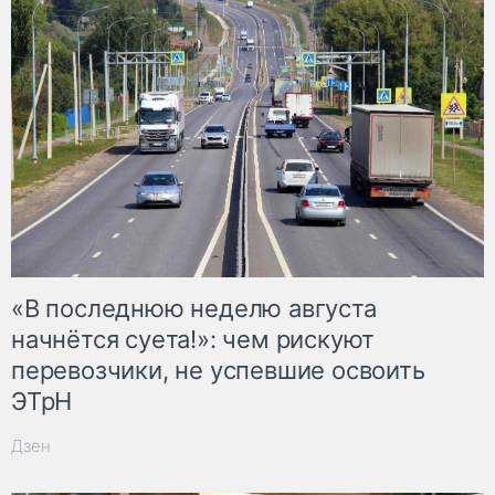
«В последнюю неделю августа
начнётся суета!»: чем рискуют
перевозчики, не успевшие освоить
ЭТрН
Дзен