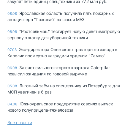
закупят пять единиц спецтехники за 77,2 млн руб.
Ярославская область получила пять пожарных
08.08
автоцистерн "Пожснаб" на шасси МАЗ
"Ростсельмаш" тестирует новую девятиметровую
08.08
зерновую жатку для уборочной техники
Экс-директора Онежского тракторного завода в
07.08
Карелии посмертно наградили орденом "Сампо"
За счет сильного второго квартала Caterpillar
06.08
повысил ожидания по годовой выручке
Льготный заём на спецтехнику из Петербурга для
05.08
МСП увеличен в 6 раз
Южноуральское предприятие освоило выпуск
04.08
нового полуприцепа-тяжеловоза
Все новости