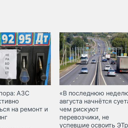
пора: АЗС
«В последнюю недел
ктивно
августа начнётся суета
ься на ремонт и
чем рискуют
инг
перевозчики, не
успевшие освоить ЭТ