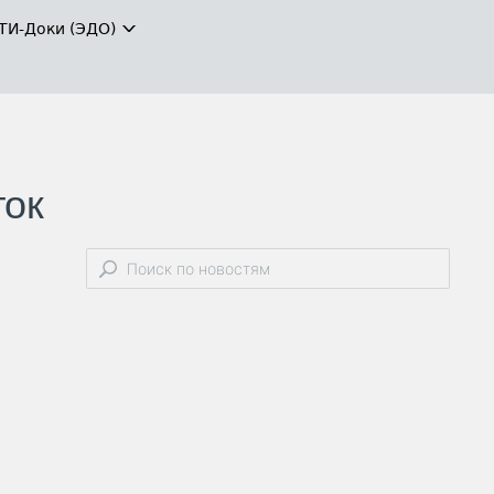
ТИ-Доки (ЭДО)
ток