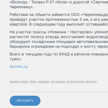
«Вологда - Тихвин Р-21 «Кола» и дорогой «Сергиев
Череповец».
Работами на объекте займется ООО «Череповецдо
приведут участок протяженностью 5 км, к его ре
квартале. В следующем году выполнят оставшийся
На участке трассы «Новинка - Нестерово» уложа
расчистят полосу отвода, восстановят водоотвод
оборудуют посадочные площадки автопавильонами
барьерное ограждение на подходах к мосту через
Всего в текущем году по БКАД в регионе планиру
трасс.
dorinfo.ru
ремонт дорог
бкад
новинка
нестерово
вологодская область
ОБСУДИТЬ