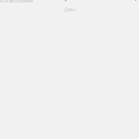
ла и автохимия
Дзен