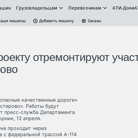
ашин
Грузовладельцам
Перевозчикам
АТИ-Доки
А
Ваши машины
Добавить машину
Заказы
роекту отремонтируют учас
рово
зопасные качественные дороги»
стерово». Работы будут
ет пресс-служба Департамента
рник, 13 апреля.
Она проходит через
 с федеральной трассой А-114