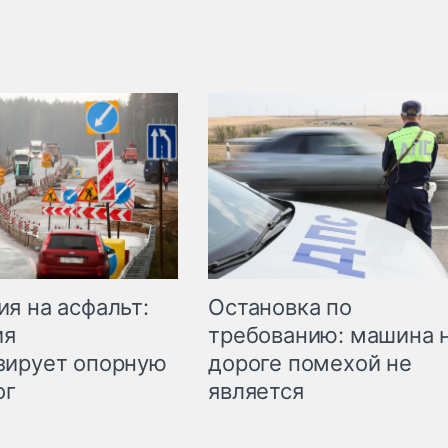
Остановка по
я на асфальт:
требованию: машина 
ия
дороге помехой не
зирует опорную
является
ог