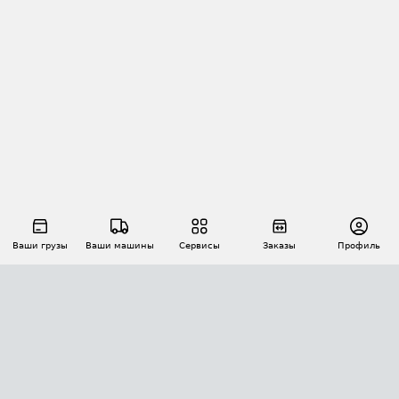
Ваши грузы
Ваши машины
Сервисы
Заказы
Профиль
АВТОМАТИЗАЦИЯ ПЕРЕВОЗОК
Площадки
Заказы
Торги
Тендеры
АТИ-Доки
GPS-мониторинг
АТИ Мессенджер
Цепочки грузов