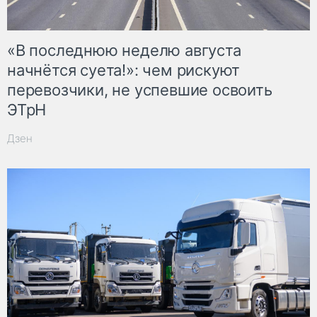
«В последнюю неделю августа
начнётся суета!»: чем рискуют
перевозчики, не успевшие освоить
ЭТрН
Дзен