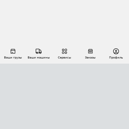
Ваши грузы
Ваши машины
Сервисы
Заказы
Профиль
АВТОМАТИЗАЦИЯ ПЕРЕВОЗОК
Площадки
Заказы
Торги
Тендеры
АТИ-Доки
GPS-мониторинг
АТИ Мессенджер
Цепочки грузов
API ATI.SU
ПОЛЕЗНОЕ