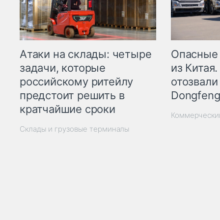
Опасные
Атаки на склады: четыре
из Китая.
задачи, которые
отозвали
российскому ритейлу
Dongfeng
предстоит решить в
кратчайшие сроки
Коммерчески
Склады и грузовые терминалы