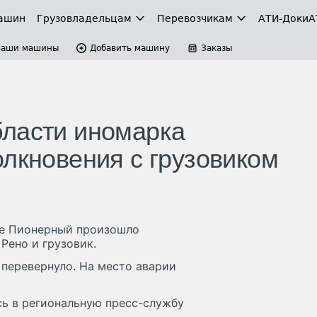
ашин
Грузовладельцам
Перевозчикам
АТИ-Доки
А
Ваши машины
Добавить машину
Заказы
бласти иномарка
олкновения с грузовиком
оне Пионерный произошло
Рено и грузовик.
 перевернуло. На место аварии
сь в региональную пресс-службу