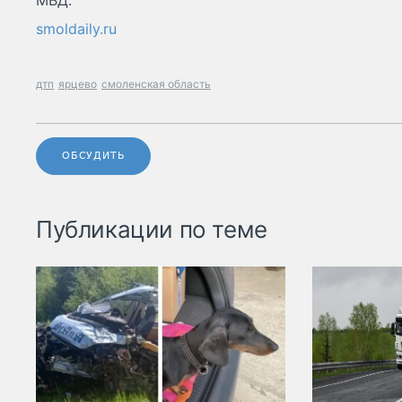
МВД.
smoldaily.ru
дтп
ярцево
смоленская область
ОБСУДИТЬ
Публикации по теме