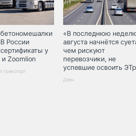
 бетономешалки
«В последнюю недел
 В России
августа начнётся суета
 сертификаты у
чем рискуют
 и Zoomlion
перевозчики, не
успевшие освоить ЭТ
й транспорт
Дзен