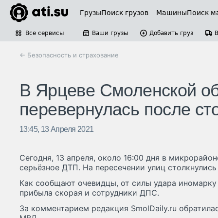
Грузы
Поиск грузов
Машины
Поиск м
Все сервисы
Ваши грузы
Добавить груз
← Безопасность и страхование
В Ярцеве Смоленской о
перевернулась после ст
13:45, 13 Апреля 2021
Сегодня, 13 апреля, около 16:00 дня в микрорай
серьёзное ДТП. На пересечении улиц столкнулись 
Как сообщают очевидцы, от силы удара иномарку
прибыла скорая и сотрудники ДПС.
За комментарием редакция SmolDaily.ru обратила