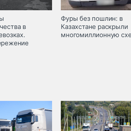
мы
Фуры без пошлин: в
чества в
Казахстане раскрыли
евозках.
многомиллионную сх
ережение