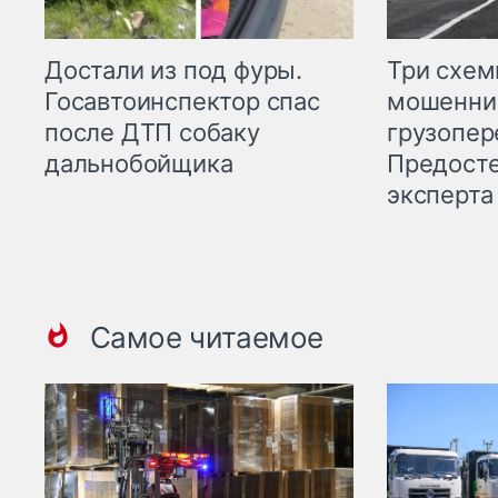
Три схе
Достали из под фуры.
мошенни
Госавтоинспектор спас
грузопер
после ДТП собаку
Предост
дальнобойщика
эксперта
Самое читаемое