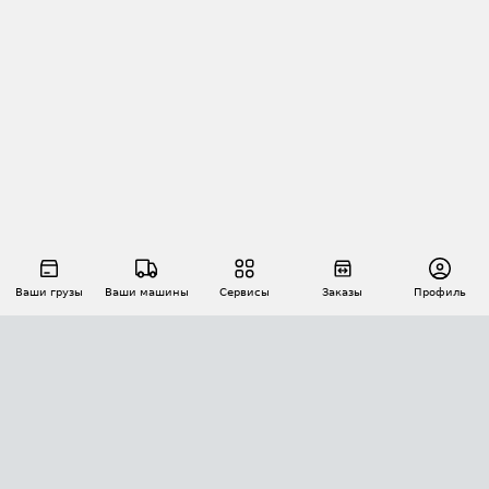
Ваши грузы
Ваши машины
Сервисы
Заказы
Профиль
АВТОМАТИЗАЦИЯ ПЕРЕВОЗОК
Площадки
Заказы
Торги
Тендеры
АТИ-Доки
GPS-мониторинг
АТИ Мессенджер
Цепочки грузов