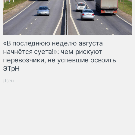
«В последнюю неделю августа
начнётся суета!»: чем рискуют
перевозчики, не успевшие освоить
ЭТрН
Дзен