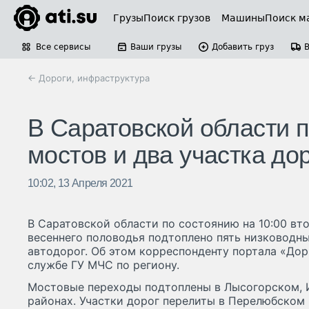
Грузы
Поиск грузов
Машины
Поиск м
Все сервисы
Ваши грузы
Добавить груз
← Дороги, инфраструктура
В Саратовской области 
мостов и два участка до
10:02, 13 Апреля 2021
В Саратовской области по состоянию на 10:00 втор
весеннего половодья подтоплено пять низководны
автодорог. Об этом корреспонденту портала «До
службе ГУ МЧС по региону.
Мостовые переходы подтоплены в Лысогорском, 
районах. Участки дорог перелиты в Перелюбском 