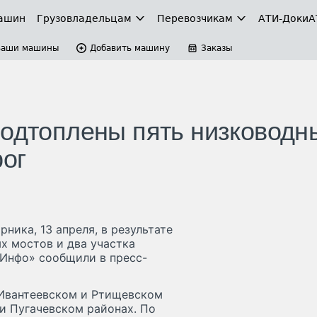
ашин
Грузовладельцам
Перевозчикам
АТИ-Доки
А
Ваши машины
Добавить машину
Заказы
подтоплены пять низководн
рог
ника, 13 апреля, в результате
х мостов и два участка
рИнфо» сообщили в пресс-
Ивантеевском и Ртищевском
и Пугачевском районах. По