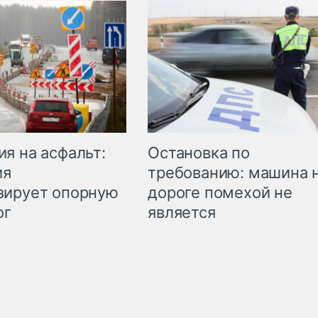
Остановка по
я на асфальт:
требованию: машина 
ия
дороге помехой не
зирует опорную
является
ог