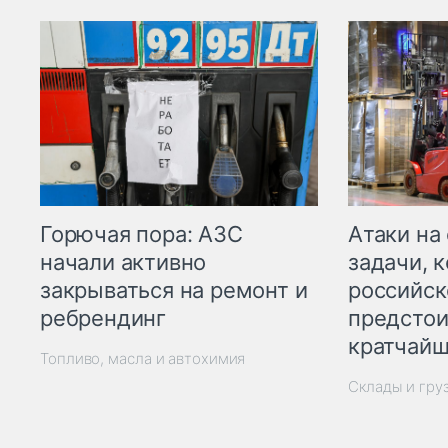
Горючая пора: АЗС
Атаки на
начали активно
задачи, 
закрываться на ремонт и
российск
ребрендинг
предстои
кратчайш
Топливо, масла и автохимия
Склады и гру