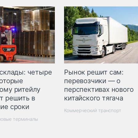
Рынок решит сам:
 склады: четыре
перевозчики — о
которые
перспективах нового
ому ритейлу
китайского тягача
т решить в
ие сроки
Коммерческий транспорт
зовые терминалы