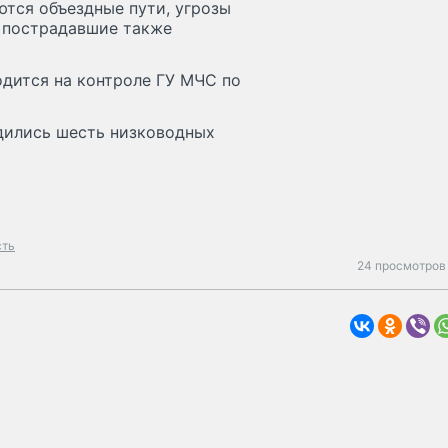
ются объездные пути, угрозы
и пострадавшие также
одится на контроле ГУ МЧС по
одились шесть низководных
сть
24 просмотров 