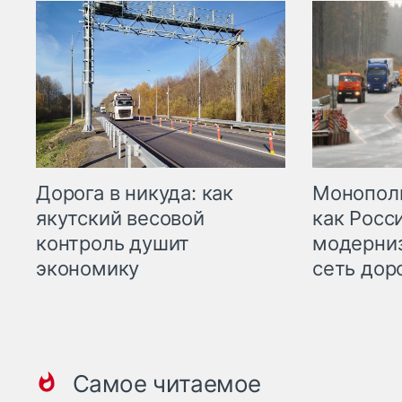
Дорога в никуда: как
Монополи
якутский весовой
как Росс
контроль душит
модерни
экономику
сеть дор
Самое читаемое