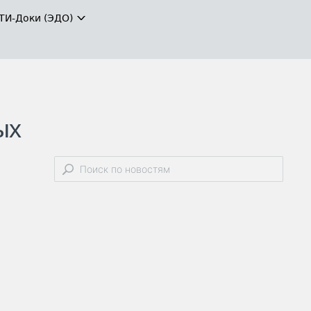
ТИ-Доки (ЭДО)
ых