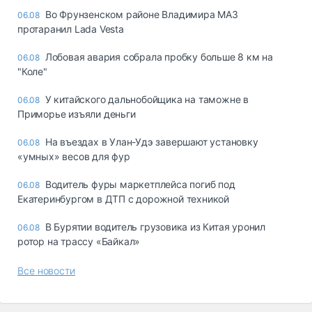
Во Фрунзенском районе Владимира МАЗ
06.08
протаранил Lada Vesta
Лобовая авария собрала пробку больше 8 км на
06.08
"Коле"
У китайского дальнобойщика на таможне в
06.08
Приморье изъяли деньги
Ha въeздax в Улaн-Удэ зaвepшaют ycтaнoвкy
06.08
«yмныx» вecoв для фyp
Водитель фуры маркетплейса погиб под
06.08
Екатеринбургом в ДТП с дорожной техникой
В Бурятии водитель грузовика из Китая уронил
06.08
ротор на трассу «Байкал»
Все новости