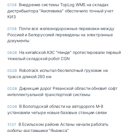
Внедрение системы TopLog WMS на складах
07.08
дистрибьютора "Амотивика" обеспечило точный учет
КИЗ
Почти все железнодорожные перевозки между
07.08
Россией и Белоруссией переведены на электронные
документы
На китайской АЭС "Нинде" протестировали первый
06.08
тяжелый складской робот CGN
Robotrack испытал беспилотный грузовик на
05.08
трассе длиной 260 км
Дирекция дорог Рязанской области обновит софт
02.08
интеллектуальной транспортной системы
В Вологодской области на автодороге М-8
02.08
установили четыре новые базовые станции связи
В Есильском районе Астаны начали работать
31.07
роботы-доставщики "Яндекса"