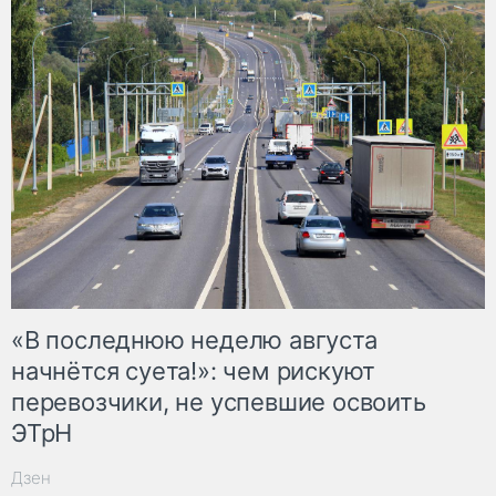
«В последнюю неделю августа
начнётся суета!»: чем рискуют
перевозчики, не успевшие освоить
ЭТрН
Дзен