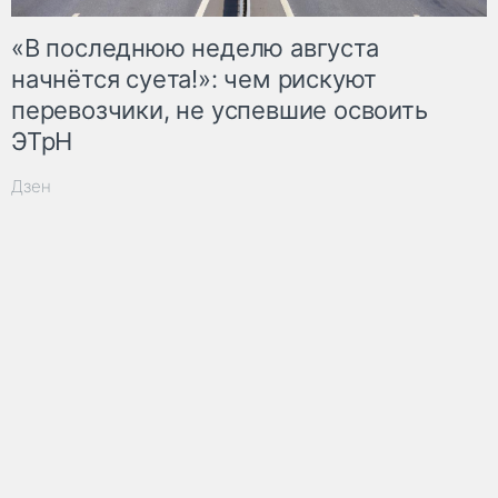
«В последнюю неделю августа
начнётся суета!»: чем рискуют
перевозчики, не успевшие освоить
ЭТрН
Дзен