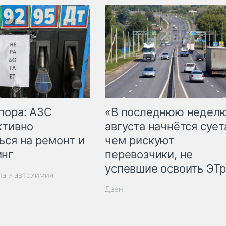
пора: АЗС
«В последнюю недел
ктивно
августа начнётся суета
ься на ремонт и
чем рискуют
инг
перевозчики, не
успевшие освоить ЭТ
ла и автохимия
Дзен