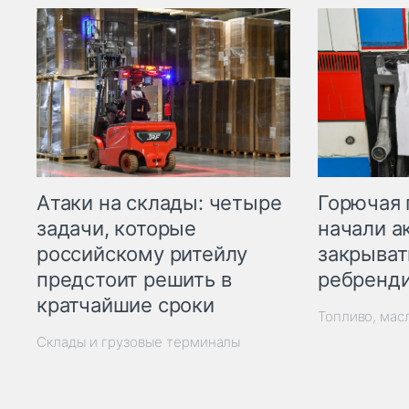
Горючая 
Атаки на склады: четыре
начали а
задачи, которые
закрыват
российскому ритейлу
ребренд
предстоит решить в
кратчайшие сроки
Топливо, мас
Склады и грузовые терминалы