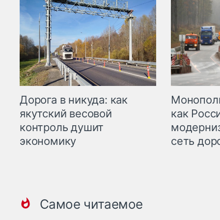
Дорога в никуда: как
Монополи
якутский весовой
как Росс
контроль душит
модерни
экономику
сеть дор
Самое читаемое