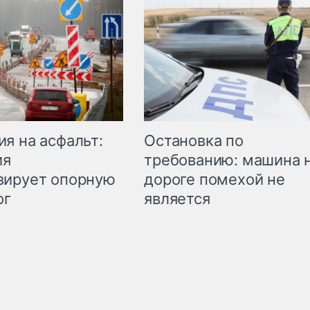
Остановка по
я на асфальт:
требованию: машина 
ия
дороге помехой не
зирует опорную
является
ог