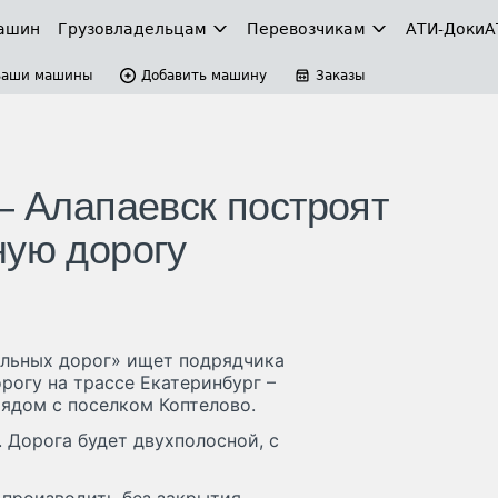
ашин
Грузовладельцам
Перевозчикам
АТИ-Доки
А
Ваши машины
Добавить машину
Заказы
– Алапаевск построят
ную дорогу
ильных дорог» ищет подрядчика
рогу на трассе Екатеринбург –
ядом с поселком Коптелово.
 Дорога будет двухполосной, с