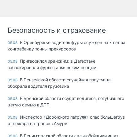
Безопасность и страхование
В Оренбуржье водитель фуры осуждён на 7 лет за
05.08
контрабанду тонны прекурсоров
Притворился иранским: в Дагестане
05.08
заблокировали фуры с армянским перцем
В Пензенской области случайная попутчица
05.08
обокрала водителя грузовика
В Брянской области осудят водителя, погубившего
05.08
целую семью в ДТП
Инспектор «Дорожного патруля» спас большегруз
05.08
от пожара на трассе «Амур»
В Ленинградской области дальнобойщики ищут
05.08