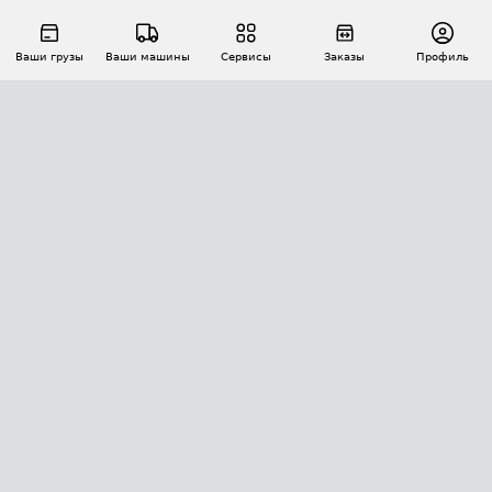
Ваши грузы
Ваши машины
Сервисы
Заказы
Профиль
АВТОМАТИЗАЦИЯ ПЕРЕВОЗОК
Площадки
Заказы
Торги
Тендеры
АТИ-Доки
GPS-мониторинг
АТИ Мессенджер
Цепочки грузов
API ATI.SU
ПОЛЕЗНОЕ
Расчет расстояний
БЕЗОПАСНОСТЬ
Академия ATI.SU
ATI.SU о безопасности
Звезды ATI.SU на вашем сайте
КОНТАКТЫ И ТАРИФЫ
Памятка по проверке контрагентов
Индекс ATI.SU FTL РФ
О системе ATI.SU
Светофор+
Средние ставки
ИНФОРМАЦИЯ
Контактная информация