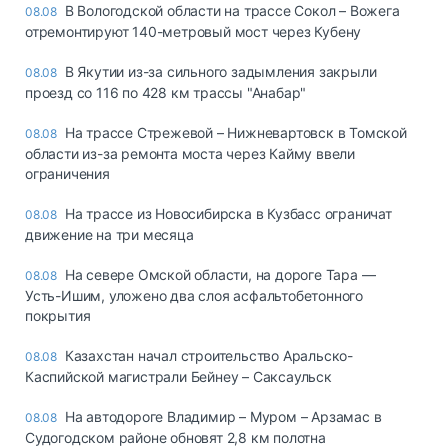
В Вологодской области на трассе Сокол – Вожега
08.08
отремонтируют 140-метровый мост через Кубену
В Якутии из-за сильного задымления закрыли
08.08
проезд со 116 по 428 км трассы "Анабар"
На трассе Стрежевой – Нижневартовск в Томской
08.08
области из-за ремонта моста через Кайму ввели
ограничения
На трассе из Новосибирска в Кузбасс ограничат
08.08
движение на три месяца
На севере Омской области, на дороге Тара —
08.08
Усть-Ишим, уложено два слоя асфальтобетонного
покрытия
Казахстан начал строительство Аральско-
08.08
Каспийской магистрали Бейнеу – Саксаульск
На автодороге Владимир – Муром – Арзамас в
08.08
Судогодском районе обновят 2,8 км полотна