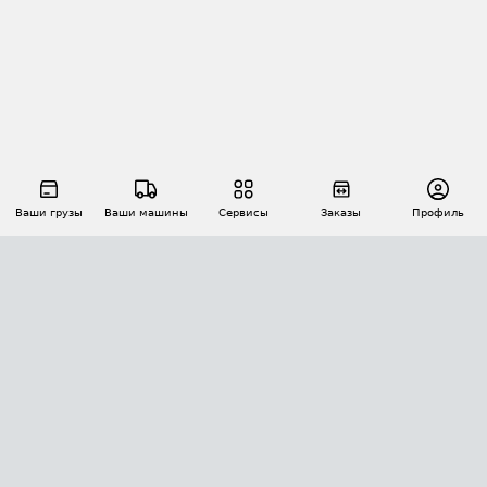
Ваши грузы
Ваши машины
Сервисы
Заказы
Профиль
АВТОМАТИЗАЦИЯ ПЕРЕВОЗОК
Площадки
Заказы
Торги
Тендеры
АТИ-Доки
GPS-мониторинг
АТИ Мессенджер
Цепочки грузов
API ATI.SU
ПОЛЕЗНОЕ