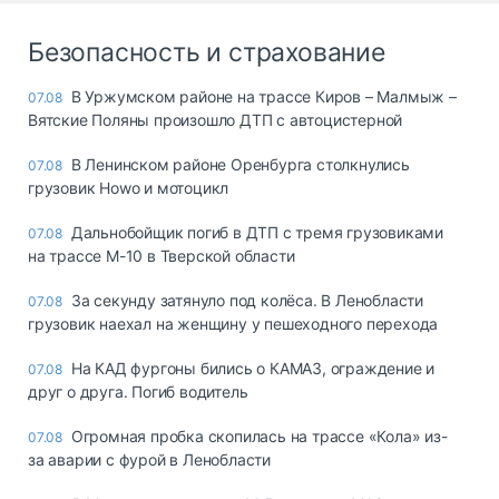
Безопасность и страхование
В Уржумском районе на трассе Киров – Малмыж –
07.08
Вятские Поляны произошло ДТП с автоцистерной
В Ленинском районе Оренбурга столкнулись
07.08
грузовик Howo и мотоцикл
Дальнобойщик погиб в ДТП с тремя грузовиками
07.08
на трассе М-10 в Тверской области
За секунду затянуло под колёса. В Ленобласти
07.08
грузовик наехал на женщину у пешеходного перехода
На КАД фургоны бились о КАМАЗ, ограждение и
07.08
друг о друга. Погиб водитель
Огромная пробка скопилась на трассе «Кола» из-
07.08
за аварии с фурой в Ленобласти