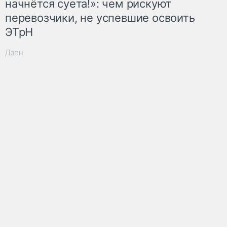
начнётся суета!»: чем рискуют
перевозчики, не успевшие освоить
ЭТрН
Дзен