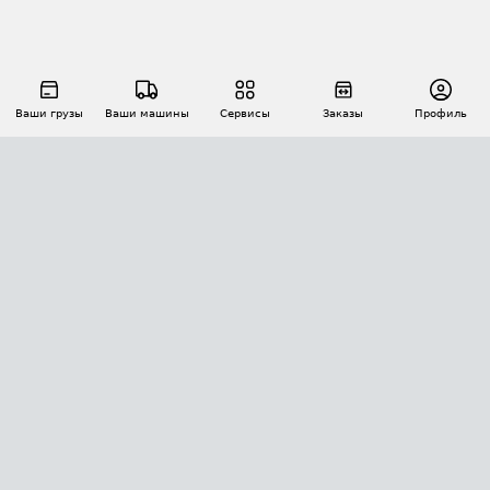
Ваши грузы
Ваши машины
Сервисы
Заказы
Профиль
АВТОМАТИЗАЦИЯ ПЕРЕВОЗОК
Площадки
Заказы
Торги
Тендеры
АТИ-Доки
GPS-мониторинг
АТИ Мессенджер
Цепочки грузов
API ATI.SU
ПОЛЕЗНОЕ
Расчет расстояний
БЕЗОПАСНОСТЬ
Академия ATI.SU
ATI.SU о безопасности
Звезды ATI.SU на вашем сайте
КОНТАКТЫ И ТАРИФЫ
Памятка по проверке контрагентов