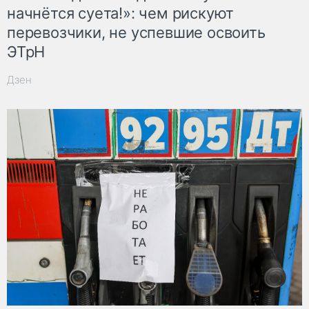
начнётся суета!»: чем рискуют
перевозчики, не успевшие освоить
ЭТрН
Дзен