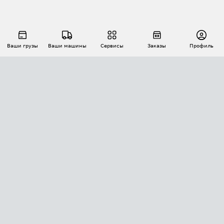
Ваши грузы
Ваши машины
Сервисы
Заказы
Профиль
АВТОМАТИЗАЦИЯ ПЕРЕВОЗОК
Площадки
Заказы
Торги
Тендеры
АТИ-Доки
GPS-мониторинг
АТИ Мессенджер
Цепочки грузов
API ATI.SU
ПОЛЕЗНОЕ
Расчет расстояний
БЕЗОПАСНОСТЬ
Академия ATI.SU
ATI.SU о безопасности
Звезды ATI.SU на вашем сайте
КОНТАКТЫ И ТАРИФЫ
Памятка по проверке контрагентов
Индекс ATI.SU FTL РФ