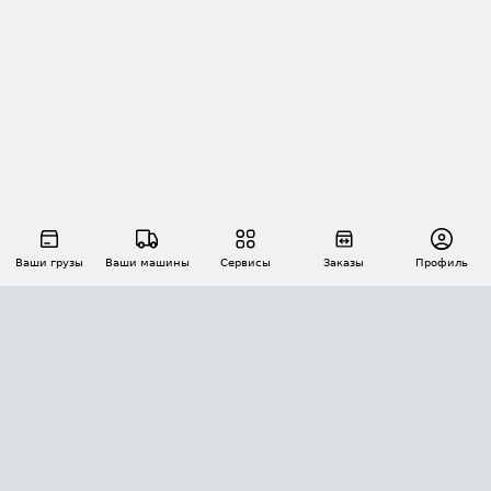
Ваши грузы
Ваши машины
Сервисы
Заказы
Профиль
АВТОМАТИЗАЦИЯ ПЕРЕВОЗОК
Площадки
Заказы
Торги
Тендеры
АТИ-Доки
GPS-мониторинг
АТИ Мессенджер
Цепочки грузов
API ATI.SU