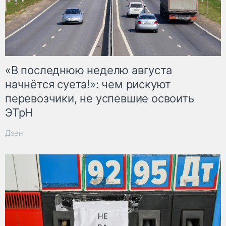
«В последнюю неделю августа
начнётся суета!»: чем рискуют
перевозчики, не успевшие освоить
ЭТрН
Дзен