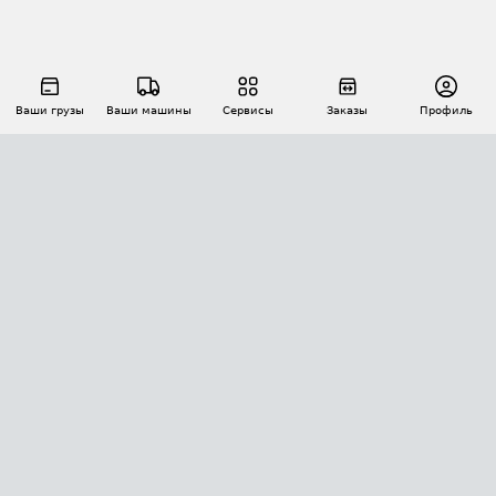
Ваши грузы
Ваши машины
Сервисы
Заказы
Профиль
АВТОМАТИЗАЦИЯ ПЕРЕВОЗОК
Площадки
Заказы
Торги
Тендеры
АТИ-Доки
GPS-мониторинг
АТИ Мессенджер
Цепочки грузов
API ATI.SU
ПОЛЕЗНОЕ
Расчет расстояний
БЕЗОПАСНОСТЬ
Академия ATI.SU
ATI.SU о безопасности
Звезды ATI.SU на вашем сайте
КОНТАКТЫ И ТАРИФЫ
Памятка по проверке контрагентов