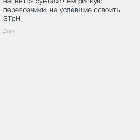
начнётся суета!»: чем рискуют
перевозчики, не успевшие освоить
ЭТрН
Дзен