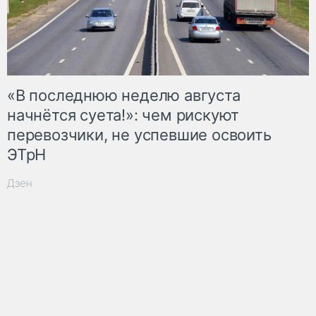
«В последнюю неделю августа
начнётся суета!»: чем рискуют
перевозчики, не успевшие освоить
ЭТрН
Дзен