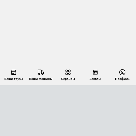
Ваши грузы
Ваши машины
Сервисы
Заказы
Профиль
АВТОМАТИЗАЦИЯ ПЕРЕВОЗОК
Площадки
Заказы
Торги
Тендеры
АТИ-Доки
GPS-мониторинг
АТИ Мессенджер
Цепочки грузов
API ATI.SU