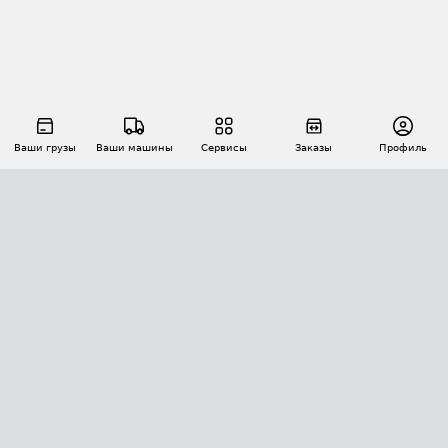
Ваши грузы
Ваши машины
Сервисы
Заказы
Профиль
АВТОМАТИЗАЦИЯ ПЕРЕВОЗОК
Площадки
Заказы
Торги
Тендеры
АТИ-Доки
GPS-мониторинг
АТИ Мессенджер
Цепочки грузов
API ATI.SU
ПОЛЕЗНОЕ
Расчет расстояний
БЕЗОПАСНОСТЬ
Академия ATI.SU