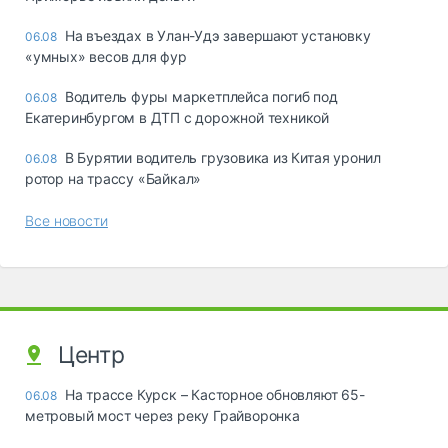
Ha въeздax в Улaн-Удэ зaвepшaют ycтaнoвкy
06.08
«yмныx» вecoв для фyp
Водитель фуры маркетплейса погиб под
06.08
Екатеринбургом в ДТП с дорожной техникой
В Бурятии водитель грузовика из Китая уронил
06.08
ротор на трассу «Байкал»
Все новости
Центр
На трассе Курск – Касторное обновляют 65-
06.08
метровый мост через реку Грайворонка