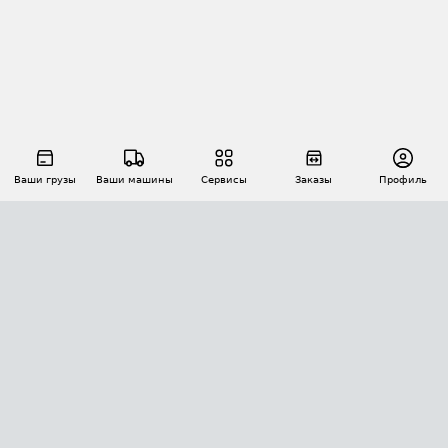
Ваши грузы
Ваши машины
Сервисы
Заказы
Профиль
АВТОМАТИЗАЦИЯ ПЕРЕВОЗОК
Площадки
Заказы
Торги
Тендеры
АТИ-Доки
GPS-мониторинг
АТИ Мессенджер
Цепочки грузов
API ATI.SU
ПОЛЕЗНОЕ
Расчет расстояний