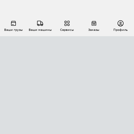
Ваши грузы
Ваши машины
Сервисы
Заказы
Профиль
АВТОМАТИЗАЦИЯ ПЕРЕВОЗОК
Площадки
Заказы
Торги
Тендеры
АТИ-Доки
GPS-мониторинг
АТИ Мессенджер
Цепочки грузов
API ATI.SU
ПОЛЕЗНОЕ
Расчет расстояний
БЕЗОПАСНОСТЬ
Академия ATI.SU
ATI.SU о безопасности
Звезды ATI.SU на вашем сайте
КОНТАКТЫ И ТАРИФЫ
Памятка по проверке контрагентов