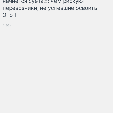
начнётся суета!»: чем рискуют
перевозчики, не успевшие освоить
ЭТрН
Дзен