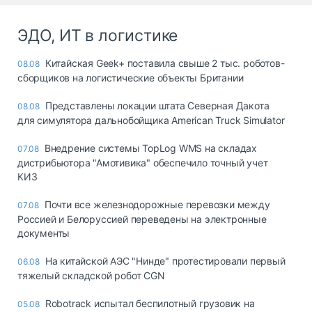
ЭДО, ИТ в логистике
Китайская Geek+ поставила свыше 2 тыс. роботов-
08.08
сборщиков на логистические объекты Британии
Представлены локации штата Северная Дакота
08.08
для симулятора дальнобойщика American Truck Simulator
Внедрение системы TopLog WMS на складах
07.08
дистрибьютора "Амотивика" обеспечило точный учет
КИЗ
Почти все железнодорожные перевозки между
07.08
Россией и Белоруссией переведены на электронные
документы
На китайской АЭС "Нинде" протестировали первый
06.08
тяжелый складской робот CGN
Robotrack испытал беспилотный грузовик на
05.08