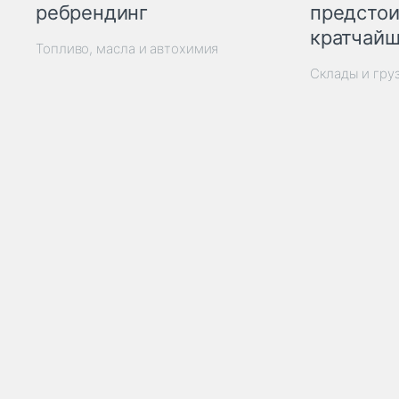
ребрендинг
предстои
кратчайш
Топливо, масла и автохимия
Склады и гру