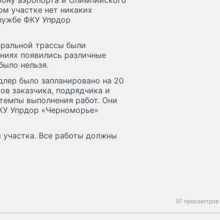
орону аэропорта и Олимпийского
ом участке нет никаких
службе ФКУ Упрдор
еральной трассы были
ениях появились различные
было нельзя.
длер было запланировано на 20
ов заказчика, подрядчика и
емпы выполнения работ. Они
ФКУ Упрдор «Черноморье»
 участка. Все работы должны
97 просмотров 