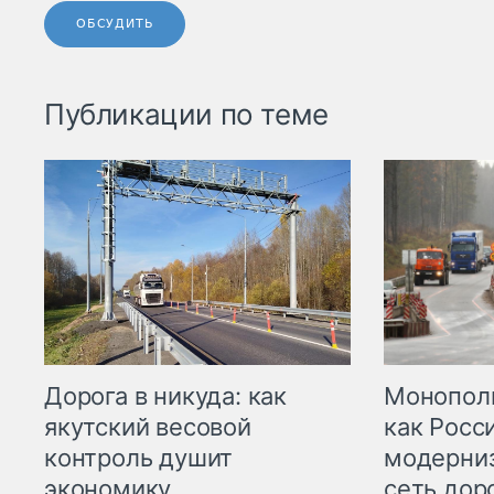
ОБСУДИТЬ
Публикации по теме
Дорога в никуда: как
Монополи
якутский весовой
как Росс
контроль душит
модерни
экономику
сеть дор