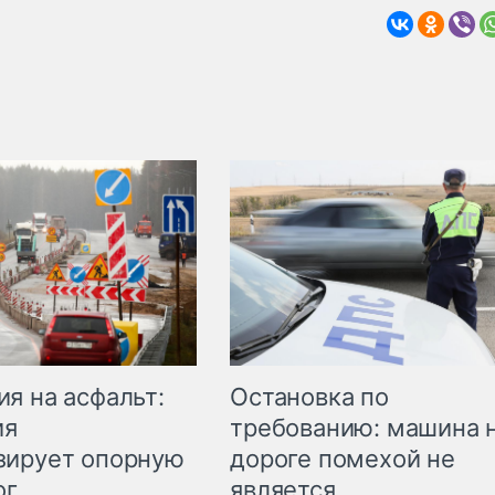
Остановка по
я на асфальт:
требованию: машина 
ия
дороге помехой не
зирует опорную
является
ог