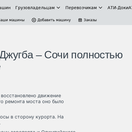
ашин
Грузовладельцам
Перевозчикам
АТИ-Доки
А
Ваши машины
Добавить машину
Заказы
Джугба – Сочи полностью
е
 восстановлено движение
го ремонта моста оно было
осы в сторону курорта. На
.