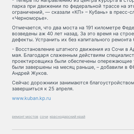
- Теперь по направлению из центра курорта в ст
парка при движении по федеральной трассе на эт
ограничений, — сказали «КП» – Кубань» в пресс-
«Черноморье».
Отмечается, что два моста на 191 километре Фед
возведены аж 40 лет назад. За это время на стро
дефекты. Устранить их без капитального ремонта 
- Восстановление штатного движения из Сочи в А
мая. Благодаря слаженным действиям специалист
проектировщика были обеспечены опережающие т
были завершены на месяц раньше, – добавили в 
Андрей Жуков.
Сейчас дорожники занимаются благоустройством
завершиться к 25 апреля.
www.kuban.kp.ru
ремонт мостов
сочи
краснодарский край