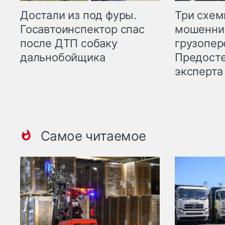
Три схе
Достали из под фуры.
мошенни
Госавтоинспектор спас
грузопер
после ДТП собаку
Предост
дальнобойщика
эксперта
Самое читаемое