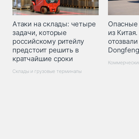
Опасные
Атаки на склады: четыре
из Китая.
задачи, которые
отозвали
российскому ритейлу
Dongfeng
предстоит решить в
кратчайшие сроки
Коммерчески
Склады и грузовые терминалы