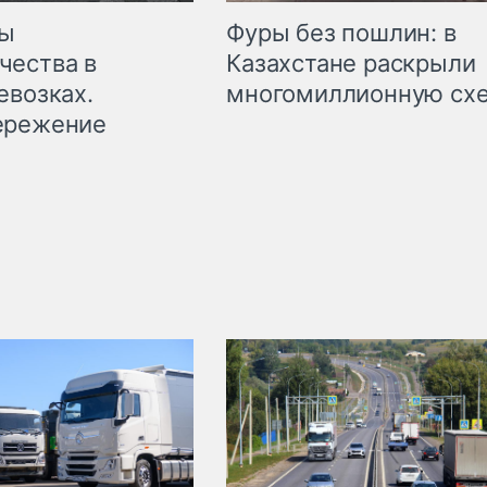
мы
Фуры без пошлин: в
чества в
Казахстане раскрыли
евозках.
многомиллионную сх
ережение