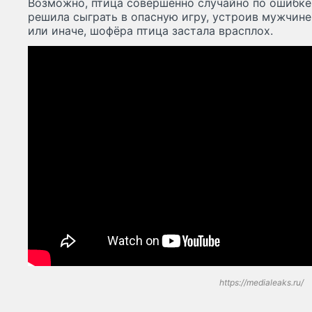
Возможно, птица совершенно случайно по ошибке 
решила сыграть в опасную игру, устроив мужчине
или иначе, шофёра птица застала врасплох.
https://medialeaks.ru/