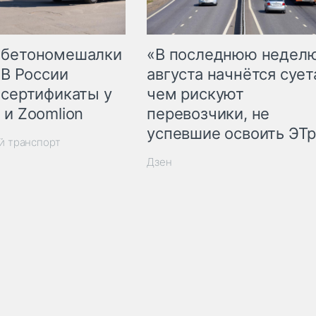
 бетономешалки
«В последнюю недел
 В России
августа начнётся суета
 сертификаты у
чем рискуют
 и Zoomlion
перевозчики, не
успевшие освоить ЭТ
й транспорт
Дзен