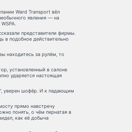
ании Ward Transport вёл
необычного явления — на
т WSPA.
ассказали представители фирмы.
дь в подобное действительно
вы находитесь за рулём, то
ор, установленный в салоне
запно ударяется настоящая
", уверен шофёр. И к падающим
 мосту прямо навстречу
жно понять, о чём пернатая в
видел, как её добыча