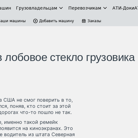
ашин
Грузовладельцам
Перевозчикам
АТИ-Доки
А
Ваши машины
Добавить машину
Заказы
 лобовое стекло грузовика
з США не смог поверить в то,
ся, поняв, кто стоит за этой
дорогах что-то пошло не так.
е, именно такой ремейк
оявится на киноэкранах. Это
е водитель из штата Северная