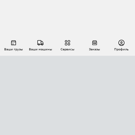
Ваши грузы
Ваши машины
Сервисы
Заказы
Профиль
АВТОМАТИЗАЦИЯ ПЕРЕВОЗОК
Площадки
Заказы
Торги
Тендеры
АТИ-Доки
GPS-мониторинг
АТИ Мессенджер
Цепочки грузов
API ATI.SU
ПОЛЕЗНОЕ
Расчет расстояний
БЕЗОПАСНОСТЬ