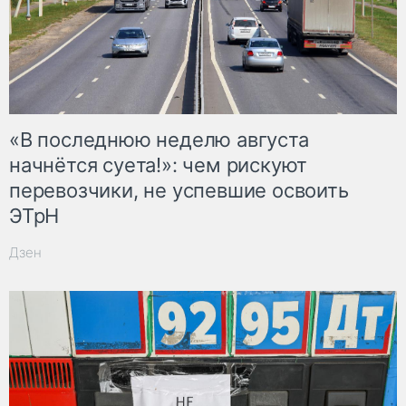
«В последнюю неделю августа
начнётся суета!»: чем рискуют
перевозчики, не успевшие освоить
ЭТрН
Дзен