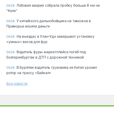
Лобовая авария собрала пробку больше 8 км на
06.08
"Коле"
У китайского дальнобойщика на таможне в
06.08
Приморье изъяли деньги
Ha въeздax в Улaн-Удэ зaвepшaют ycтaнoвкy
06.08
«yмныx» вecoв для фyp
Водитель фуры маркетплейса погиб под
06.08
Екатеринбургом в ДТП с дорожной техникой
В Бурятии водитель грузовика из Китая уронил
06.08
ротор на трассу «Байкал»
Все новости