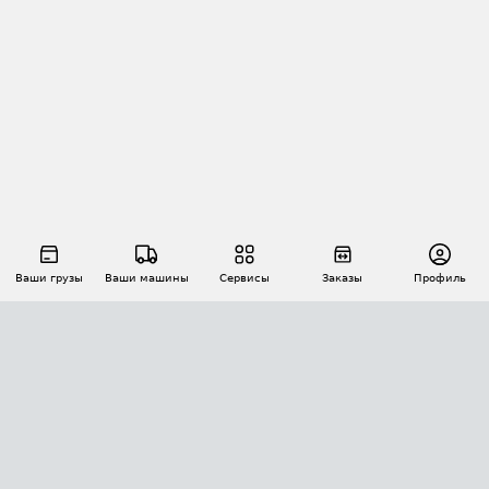
Ваши грузы
Ваши машины
Сервисы
Заказы
Профиль
АВТОМАТИЗАЦИЯ ПЕРЕВОЗОК
Площадки
Заказы
Торги
Тендеры
АТИ-Доки
GPS-мониторинг
АТИ Мессенджер
Цепочки грузов
API ATI.SU