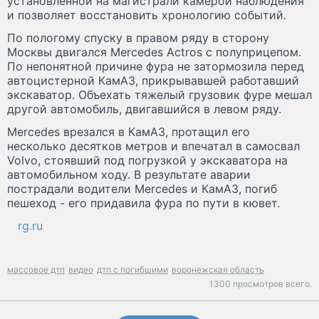
установленной на магистрали камерой наблюдения
и позволяет восстановить хронологию событий.
По пологому спуску в правом ряду в сторону
Москвы двигался Mercedes Actros c полуприцепом.
По непонятной причине фура не затормозила перед
автоцистерной КамАЗ, прикрывавшей работавший
экскаватор. Объехать тяжелый грузовик фуре мешал
другой автомобиль, двигавшийся в левом ряду.
Mercedes врезался в КамАЗ, протащил его
несколько десятков метров и впечатал в самосвал
Volvo, стоявший под погрузкой у экскаватора на
автомобильном ходу. В результате аварии
пострадали водители Mercedes и КамАЗ, погиб
пешеход - его придавила фура по пути в кювет.
rg.ru
массовое дтп
видео
дтп с погибшими
воронежская область
1300 просмотров всего.