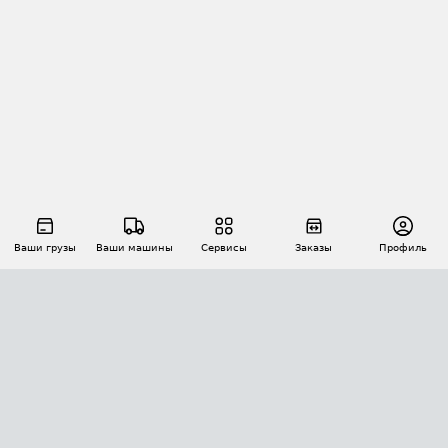
Ваши грузы
Ваши машины
Сервисы
Заказы
Профиль
АВТОМАТИЗАЦИЯ ПЕРЕВОЗОК
Площадки
Заказы
Торги
Тендеры
АТИ-Доки
GPS-мониторинг
АТИ Мессенджер
Цепочки грузов
API ATI.SU