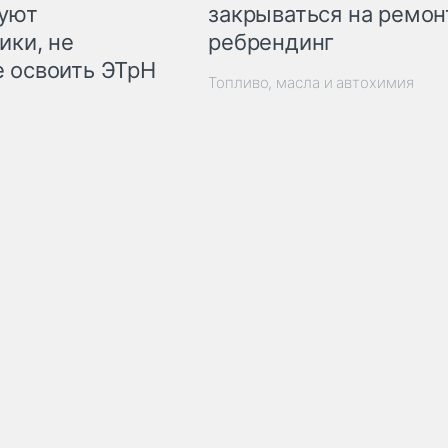
закрываться на ремон
куют
ребрендинг
ики, не
 освоить ЭТрН
Топливо, масла и автохимия