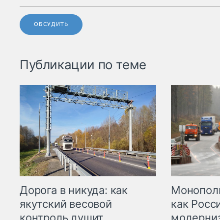
ОБСУДИТЬ
Публикации по теме
Дорога в никуда: как
Монополи
якутский весовой
как Росс
контроль душит
модерни