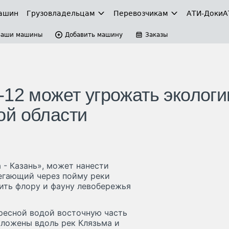
ашин
Грузовладельцам
Перевозчикам
АТИ-Доки
А
Ваши машины
Добавить машину
Заказы
-12 может угрожать экологи
ой области
 - Казань», может нанести
егающий через пойму реки
ить флору и фауну левобережья
ресной водой восточную часть
ложены вдоль рек Клязьма и