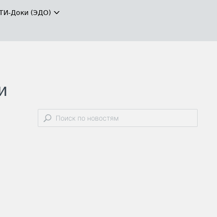
ТИ-Доки (ЭДО)
и