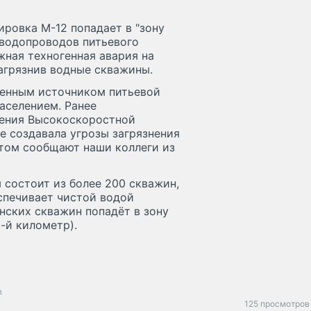
ировка М-12 попадает в "зону
 водопроводов питьевого
жная техногенная авария на
загрязнив водные скважины.
венным источником питьевой
аселением. Ранее
дения Высокоскоростной
е создавала угрозы загрязнения
этом сообщают наши коллеги из
 состоит из более 200 скважин,
спечивает чистой водой
нских скважин попадёт в зону
5-й километр).
ь
125 просмотров 