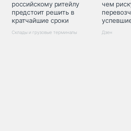
российскому ритейлу
чем рис
предстоит решить в
перевозч
кратчайшие сроки
успевшие
Склады и грузовые терминалы
Дзен