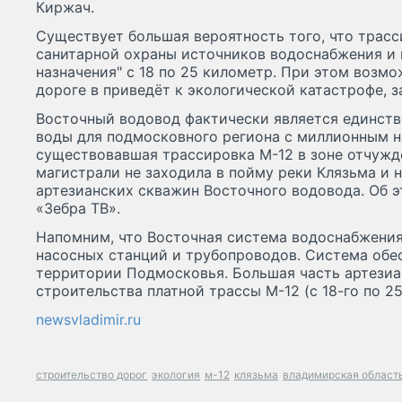
Киржач.
Существует большая вероятность того, что трасс
санитарной охраны источников водоснабжения и
назначения" с 18 по 25 километр. При этом возмо
дороге в приведёт к экологической катастрофе, 
Восточный водовод фактически является единст
воды для подмосковного региона с миллионным н
существовавшая трассировка М-12 в зоне отчуж
магистрали не заходила в пойму реки Клязьма и н
артезианских скважин Восточного водовода. Об 
«Зебра ТВ».
Напомним, что Восточная система водоснабжения
насосных станций и трубопроводов. Система обе
территории Подмосковья. Большая часть артезиа
строительства платной трассы М-12 (с 18-го по 2
newsvladimir.ru
строительство дорог
экология
м-12
клязьма
владимирская област