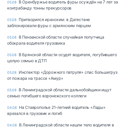
В Оренбуржье водитель фуры осуждён на 7 лет за
05.08
контрабанду тонны прекурсоров
Притворился иранским: в Дагестане
05.08
заблокировали фуры с армянским перцем
В Пензенской области случайная попутчица
05.08
обокрала водителя грузовика
В Брянской области осудят водителя, погубившего
05.08
целую семью в ДТП
Инспектор «Дорожного патруля» спас большегруз
05.08
от пожара на трассе «Амур»
В Ленинградской области дальнобойщики ищут
05.08
семью погибшего воронежского коллеги
На Ставрополье 21-летний водитель «Лады»
04.08
врезался в грузовик и погиб
В Ленинградской области нашли тело водителя в
04.08