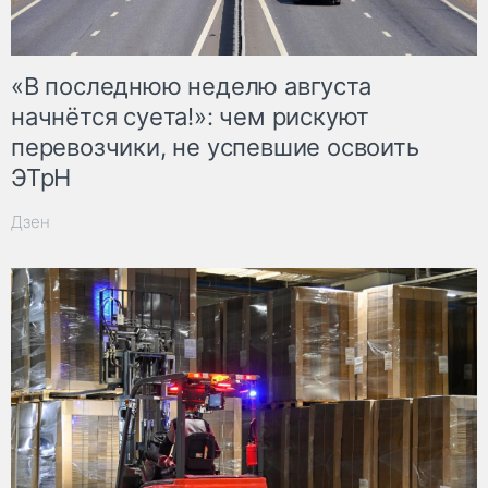
«В последнюю неделю августа
начнётся суета!»: чем рискуют
перевозчики, не успевшие освоить
ЭТрН
Дзен