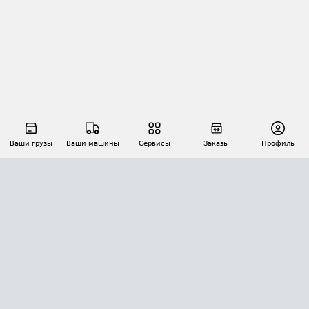
Ваши грузы
Ваши машины
Сервисы
Заказы
Профиль
АВТОМАТИЗАЦИЯ ПЕРЕВОЗОК
Площадки
Заказы
Торги
Тендеры
АТИ-Доки
GPS-мониторинг
АТИ Мессенджер
Цепочки грузов
API ATI.SU
ПОЛЕЗНОЕ