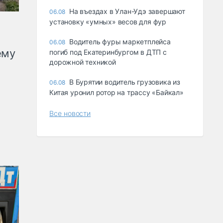
Ha въeздax в Улaн-Удэ зaвepшaют
06.08
ycтaнoвкy «yмныx» вecoв для фyp
Водитель фуры маркетплейса
06.08
ему
погиб под Екатеринбургом в ДТП с
дорожной техникой
В Бурятии водитель грузовика из
06.08
Китая уронил ротор на трассу «Байкал»
Все новости