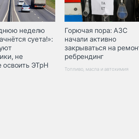
Горючая пора: АЗС
еднюю неделю
начали активно
ачнётся суета!»:
закрываться на ремон
куют
ребрендинг
ики, не
 освоить ЭТрН
Топливо, масла и автохимия