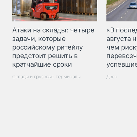
Атаки на склады: четыре
«В посл
задачи, которые
августа н
российскому ритейлу
чем рис
предстоит решить в
перевозч
кратчайшие сроки
успевшие
Склады и грузовые терминалы
Дзен