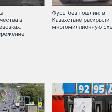
мы
Фуры без пошлин: в
чества в
Казахстане раскрыли
евозках.
многомиллионную сх
ережение