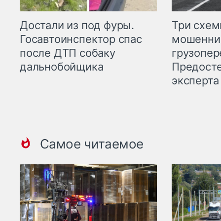
Три схе
Достали из под фуры.
мошенни
Госавтоинспектор спас
грузопер
после ДТП собаку
Предост
дальнобойщика
эксперта
Самое читаемое