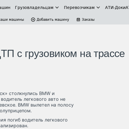
ашин
Грузовладельцам
Перевозчикам
АТИ-Доки
А
Ваши машины
Добавить машину
Заказы
ТП с грузовиком на трассе
вск» столкнулись BMW и
 водитель легкового авто не
евское. BMW вылетел на полосу
полуприцепом.
я погиб водитель легкового
ализирован.