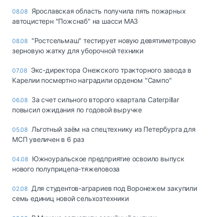
Ярославская область получила пять пожарных
08.08
автоцистерн "Пожснаб" на шасси МАЗ
"Ростсельмаш" тестирует новую девятиметровую
08.08
зерновую жатку для уборочной техники
Экс-директора Онежского тракторного завода в
07.08
Карелии посмертно наградили орденом "Сампо"
За счет сильного второго квартала Caterpillar
06.08
повысил ожидания по годовой выручке
Льготный заём на спецтехнику из Петербурга для
05.08
МСП увеличен в 6 раз
Южноуральское предприятие освоило выпуск
04.08
нового полуприцепа-тяжеловоза
Для студентов-аграриев под Воронежем закупили
02.08
семь единиц новой сельхозтехники