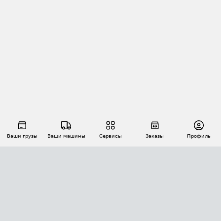
Ваши грузы
Ваши машины
Сервисы
Заказы
Профиль
АВТОМАТИЗАЦИЯ ПЕРЕВОЗОК
Площадки
Заказы
Торги
Тендеры
АТИ-Доки
GPS-мониторинг
АТИ Мессенджер
Цепочки грузов