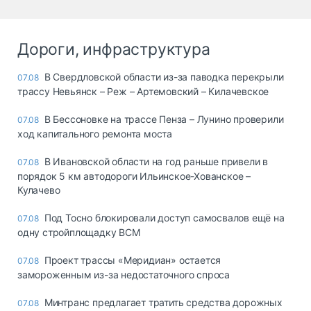
Дороги, инфраструктура
В Свердловской области из-за паводка перекрыли
07.08
трассу Невьянск – Реж – Артемовский – Килачевское
В Бессоновке на трассе Пенза – Лунино проверили
07.08
ход капитального ремонта моста
В Ивановской области на год раньше привели в
07.08
порядок 5 км автодороги Ильинское-Хованское –
Кулачево
Под Тосно блокировали доступ самосвалов ещё на
07.08
одну стройплощадку ВСМ
Проект трассы «Меридиан» остается
07.08
замороженным из-за недостаточного спроса
Минтранс предлагает тратить средства дорожных
07.08