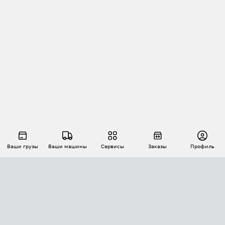
Ваши грузы
Ваши машины
Сервисы
Заказы
Профиль
АВТОМАТИЗАЦИЯ ПЕРЕВОЗОК
Площадки
Заказы
Торги
Тендеры
АТИ-Доки