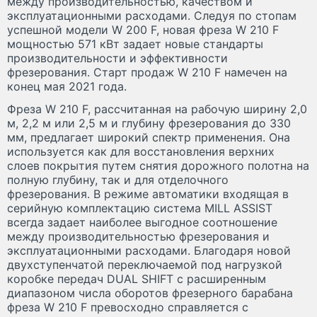
между производительностью, качеством и
эксплуатационными расходами. Следуя по стопам
успешной модели W 200 F, новая фреза W 210 F
мощностью 571 кВт задает новые стандарты
производительности и эффективности
фрезерования. Старт продаж W 210 F намечен на
конец мая 2021 года.
Фреза W 210 F, рассчитанная на рабочую ширину 2,0
м, 2,2 м или 2,5 м и глубину фрезерования до 330
мм, предлагает широкий спектр применения. Она
используется как для восстановления верхних
слоев покрытия путем снятия дорожного полотна на
полную глубину, так и для отделочного
фрезерования. В режиме автоматики входящая в
серийную комплектацию система MILL ASSIST
всегда задает наиболее выгодное соотношение
между производительностью фрезерования и
эксплуатационными расходами. Благодаря новой
двухступенчатой переключаемой под нагрузкой
коробке передач DUAL SHIFT с расширенным
диапазоном числа оборотов фрезерного барабана
фреза W 210 F превосходно справляется с