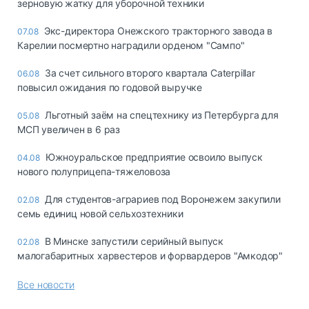
зерновую жатку для уборочной техники
Экс-директора Онежского тракторного завода в
07.08
Карелии посмертно наградили орденом "Сампо"
За счет сильного второго квартала Caterpillar
06.08
повысил ожидания по годовой выручке
Льготный заём на спецтехнику из Петербурга для
05.08
МСП увеличен в 6 раз
Южноуральское предприятие освоило выпуск
04.08
нового полуприцепа-тяжеловоза
Для студентов-аграриев под Воронежем закупили
02.08
семь единиц новой сельхозтехники
В Минске запустили серийный выпуск
02.08
малогабаритных харвестеров и форвардеров "Амкодор"
Все новости