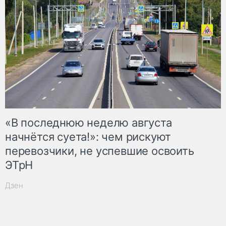
«В последнюю неделю августа
начнётся суета!»: чем рискуют
перевозчики, не успевшие освоить
ЭТрН
Дзен