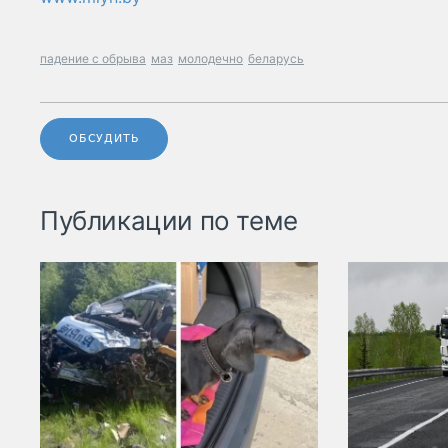
падение с обрыва
маз
молодечно
беларусь
ОБСУДИТЬ
Публикации по теме