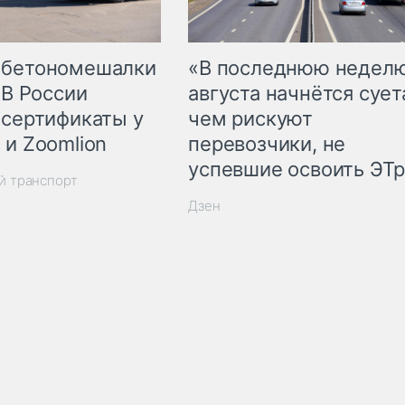
 бетономешалки
«В последнюю недел
 В России
августа начнётся суета
 сертификаты у
чем рискуют
 и Zoomlion
перевозчики, не
успевшие освоить ЭТ
й транспорт
Дзен