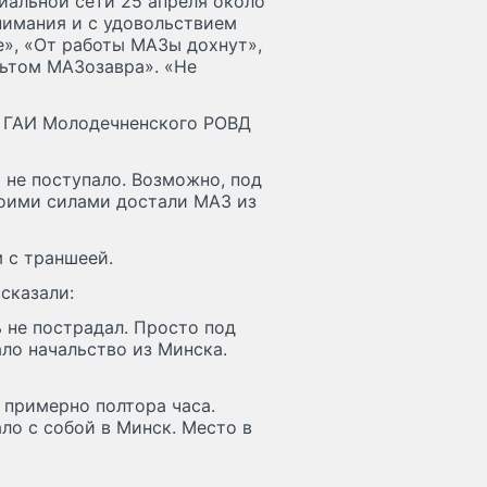
иальной сети 25 апреля около
нимания и с удовольствием
е», «От работы МАЗы дохнут»,
льтом МАЗозавра». «Не
а ГАИ Молодечненского РОВД
не поступало. Возможно, под
воими силами достали МАЗ из
 с траншеей.
сказали:
 не пострадал. Просто под
ало начальство из Минска.
 примерно полтора часа.
ло с собой в Минск. Место в