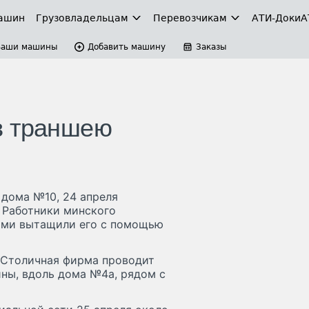
ашин
Грузовладельцам
Перевозчикам
АТИ-Доки
А
Ваши машины
Добавить машину
Заказы
в траншею
 дома №10, 24 апреля
. Работники минского
сами вытащили его с помощью
Столичная фирма проводит
ины, вдоль дома №4а, рядом с