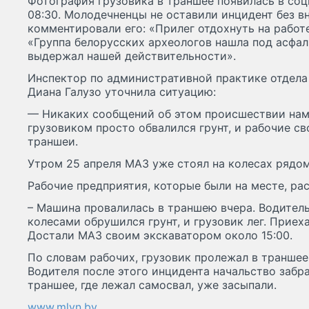
Фотография грузовика в траншее появилась в соц
08:30. Молодечненцы не оставили инцидент без в
комментировали его: «Прилег отдохнуть на работ
«Группа белорусских археологов нашла под асфа
выдержал нашей действительности».
Инспектор по административной практике отдел
Диана Галузо уточнила ситуацию:
— Никаких сообщений об этом происшествии нам 
грузовиком просто обвалился грунт, и рабочие с
траншеи.
Утром 25 апреля МАЗ уже стоял на колесах рядом
Рабочие предприятия, которые были на месте, рас
– Машина провалилась в траншею вчера. Водитель
колесами обрушился грунт, и грузовик лег. Приех
Достали МАЗ своим экскаватором около 15:00.
По словам рабочих, грузовик пролежал в траншее
Водителя после этого инцидента начальство забра
траншее, где лежал самосвал, уже засыпали.
www.mlyn.by