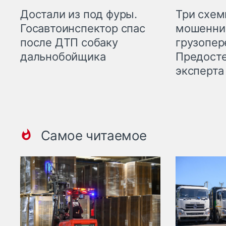
Три схе
Достали из под фуры.
мошенни
Госавтоинспектор спас
грузопер
после ДТП собаку
Предост
дальнобойщика
эксперта
Самое читаемое