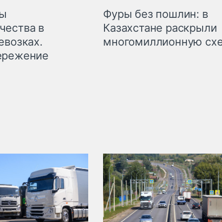
мы
Фуры без пошлин: в
чества в
Казахстане раскрыли
евозках.
многомиллионную сх
ережение