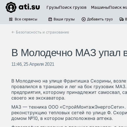
Грузы
Поиск грузов
Машины
Поиск м
Все сервисы
Ваши грузы
Добавить груз
← Безопасность и страхование
В Молодечно МАЗ упал 
11:46, 25 Апреля 2021
В Молодечно на улице Франтишка Скорины, возле
провалился в траншею и лег на бок грузовик МАЗ
предприятия, которому принадлежит самосвал, 
своего же экскаватора.
МАЗ — техника ООО «СтройМонтажЭнергоСети». 
реконструкцию тепловых сетей по улице Ф. Скор
домом №10, в котором расположена аптека.