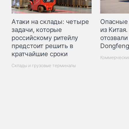
Опасные
Атаки на склады: четыре
из Китая.
задачи, которые
отозвали
российскому ритейлу
Dongfeng
предстоит решить в
кратчайшие сроки
Коммерчески
Склады и грузовые терминалы